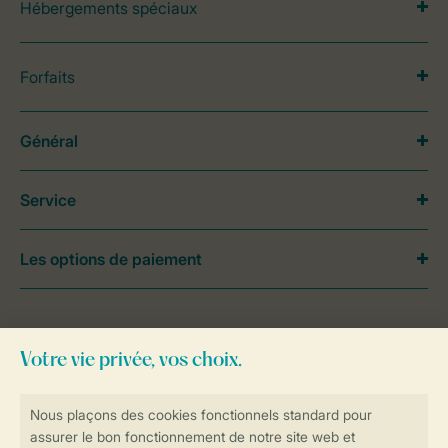
Hébergements spéciaux
Forfaits
Général
Service
Les options de paiement
Besoin d’aide?
Consultez la foire aux
questions
ou
contactez notre
Contact Center
.