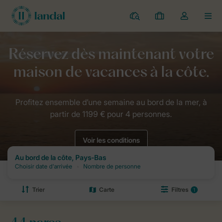
Parcs
Mes
Toggle
MEN
réservations
the
my
account
Home
Campagnes
Vacances sur la côte néerlandaise
dropdown
Voir les conditions