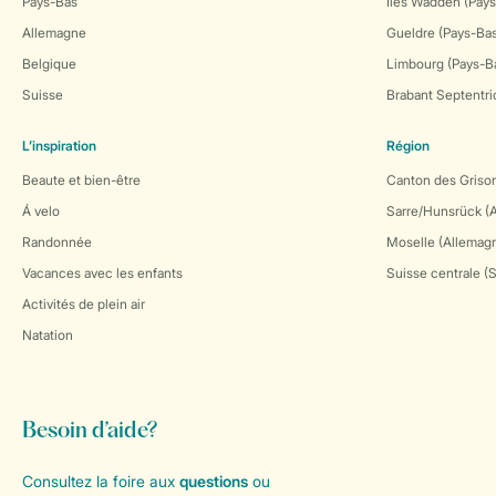
Pays-Bas
Îles Wadden (Pays
Allemagne
Gueldre (Pays-Ba
Belgique
Limbourg (Pays-B
Suisse
Brabant Septentri
L’inspiration
Région
Beaute et bien-être
Canton des Grison
Á velo
Sarre/Hunsrück (
Randonnée
Moselle (Allemag
Vacances avec les enfants
Suisse centrale (
Activités de plein air
Natation
Besoin d’aide?
Consultez la foire aux
questions
ou