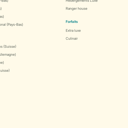
-Bas)
Hébergements Luxe
s)
Ranger house
as)
Forfaits
onal (Pays-Bas)
Extra luxe
Culinair
s (Suisse)
Allemagne)
ne)
Suisse)