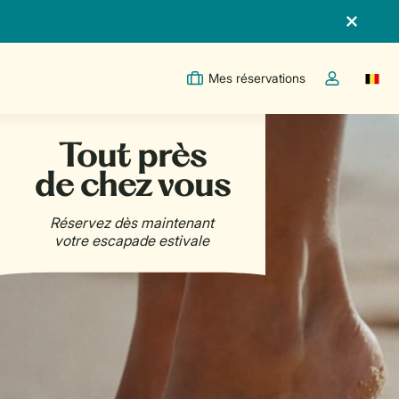
Mes réservations
Switc
Toggle the m