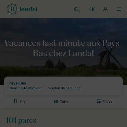
Parcs
Mes
Toggle
MEN
réservations
the
my
account
Home
Vacances
Last minutes
Vacances last minute aux Pays
dropdown