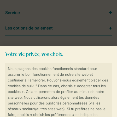
Service
Les options de paiement
Besoin d’aide?
Consultez la foire aux
questions
ou
contactez notre
Contact Center
.
Réservations en ligne rapides et sécurisées
Transmission sécurisée des données
Paiement sécurisé