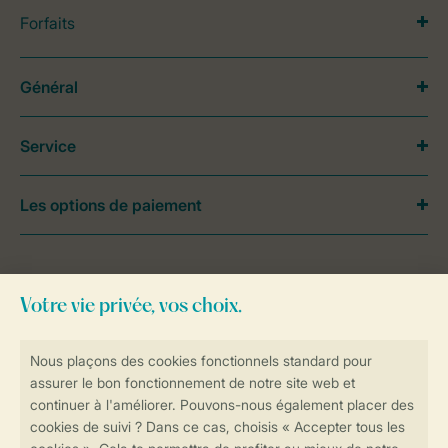
Forfaits
Général
Service
Les options de paiement
Besoin d’aide?
Consultez la foire aux
questions
ou
contactez notre
Contact Center
.