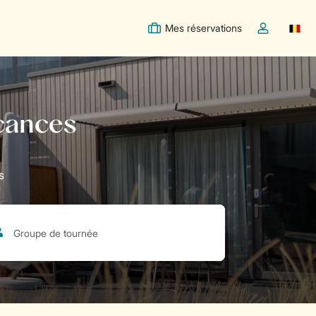
Mes réservations
Switc
Toggle the m