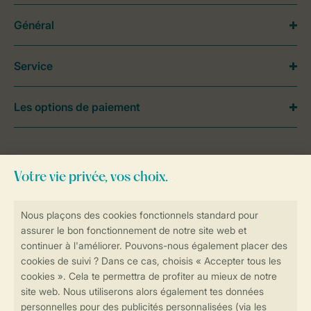
Général
Service
Les options de paiement
Besoin d’aide?
Consultez la foire aux
questions
ou
contactez notre
Contact Center
.
Réservations en ligne rapides et sécurisées