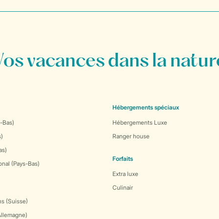
Vos vacances dans la natur
Hébergements spéciaux
-Bas)
Hébergements Luxe
s)
Ranger house
as)
Forfaits
onal (Pays-Bas)
Extra luxe
Culinair
s (Suisse)
Allemagne)