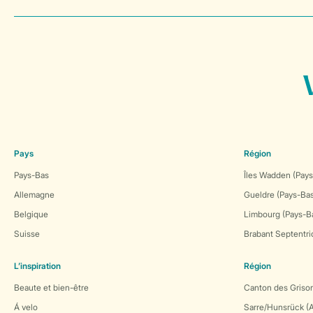
Pays
Région
Pays-Bas
Îles Wadden (Pays
Allemagne
Gueldre (Pays-Ba
Belgique
Limbourg (Pays-B
Suisse
Brabant Septentri
L’inspiration
Région
Beaute et bien-être
Canton des Grison
Á velo
Sarre/Hunsrück (