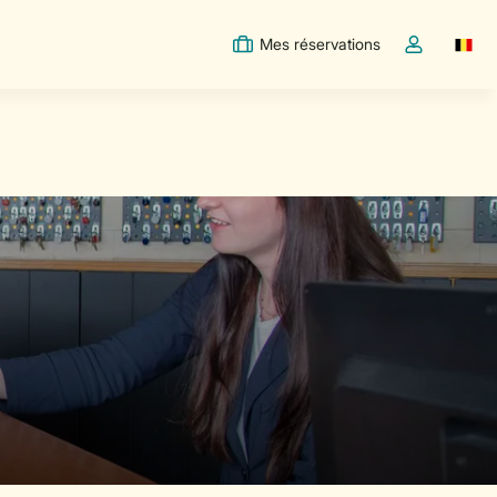
Mes réservations
Switc
Toggle the m