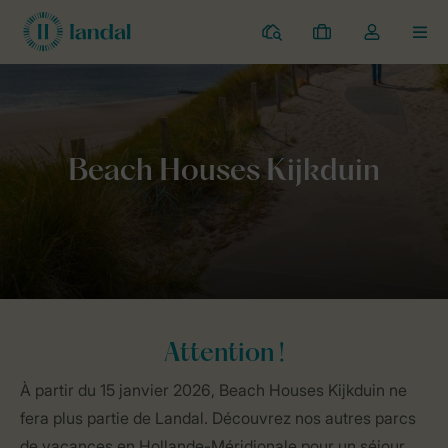
Parcs
Mes
Toggle
MEN
réservations
the
my
account
Home
Général
Beach Houses Kijkduin
dropdown
Attention !
À partir du 15 janvier 2026, Beach Houses Kijkduin ne
fera plus partie de Landal. Découvrez nos autres parcs
de vacances en Hollande-Méridionale pour un séjour