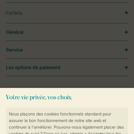
Forfaits
Général
Service
Les options de paiement
Besoin d’aide?
Consultez la foire aux
questions
ou
contactez notre
Contact Center
.