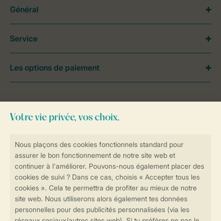
Général
Service
Les options de paiement
Besoin d’aide?
Consultez la foire aux
questions
ou
contactez notre
Contact Center
.
Réservations en ligne rapides et sécurisées
Transmission sécurisée des données