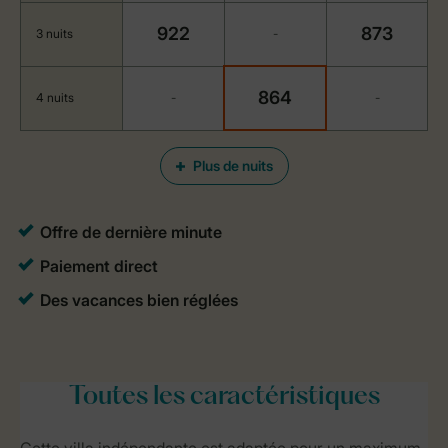
922
873
3 nuits
-
864
4 nuits
-
-
Plus de nuits
Toutes
les caractéristiques