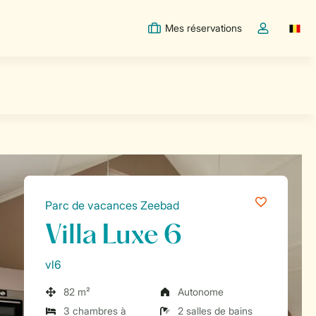
Mes réservations
Switc
Toggle the m
Parc de vacances Zeebad
Villa Luxe 6
vl6
82 m²
Autonome
3 chambres à
2 salles de bains