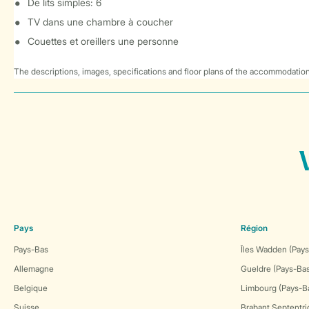
De lits simples: 6
TV dans une chambre à coucher
Couettes et oreillers une personne
The descriptions, images, specifications and floor plans of the accommodation
Pays
Région
Pays-Bas
Îles Wadden (Pays
Allemagne
Gueldre (Pays-Ba
Belgique
Limbourg (Pays-B
Suisse
Brabant Septentri