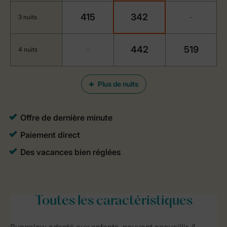
415
342
3 nuits
-
442
519
4 nuits
-
Plus de nuits
Toutes
les caractéristiques