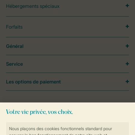
Hébergements spéciaux
Forfaits
Général
Service
Les options de paiement
Besoin d’aide?
Consultez la foire aux
questions
ou
contactez notre
Contact Center
.