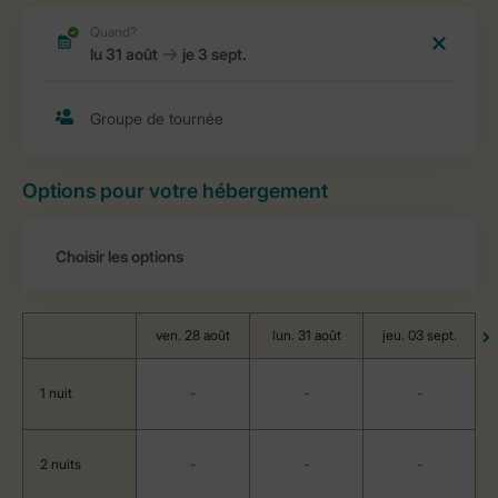
Options pour votre hébergement
ven. 28 août
lun. 31 août
jeu. 03 sept.
1 nuit
-
-
-
2 nuits
-
-
-