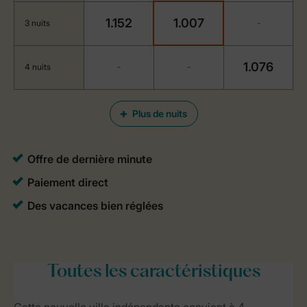
1.152
1.007
3 nuits
-
1.076
4 nuits
-
-
Plus de nuits
Toutes
les caractéristiques