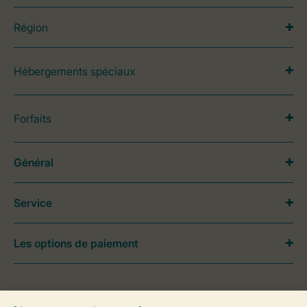
Région
Hébergements spéciaux
Forfaits
Général
Service
Les options de paiement
Besoin d’aide?