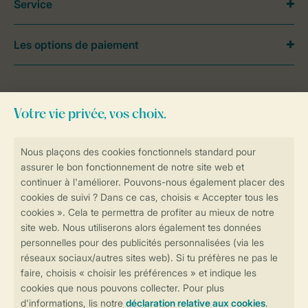
Service
Les options de paiement
Besoin d’aide?
Consultez la foire aux
questions
ou
contactez notre
Contact Center
.
Réservations en ligne rapides et sécurisées
Transmission sécurisée des données
Paiement sécurisé