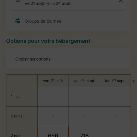
Options pour votre hébergement
ven. 21 août
ven. 04 sept.
lun. 07 sept.
1 nuit
-
-
-
2 nuits
-
-
-
656
718
3 nuits
-