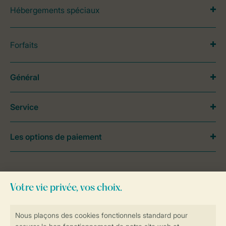
Hébergements spéciaux
Forfaits
Général
Service
Les options de paiement
Besoin d’aide?
Consultez la foire aux
questions
ou
contactez notre
Contact Center
.