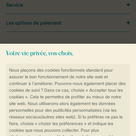
Service
Les options de paiement
Besoin d’aide?
Consultez la foire aux
questions
ou
contactez notre
Contact Center
.
Réservations en ligne rapides et sécurisées
Transmission sécurisée des données
Paiement sécurisé