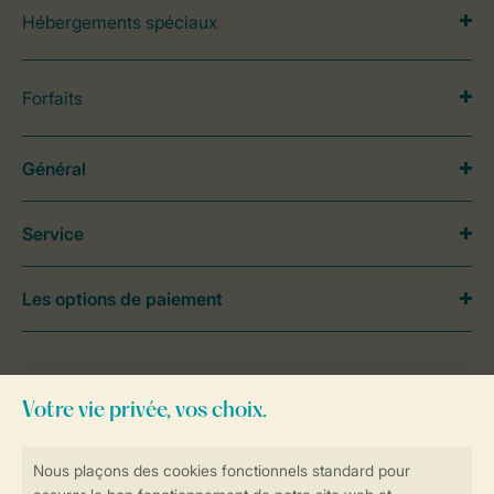
Hébergements spéciaux
Forfaits
Général
Service
Les options de paiement
Besoin d’aide?
Consultez la foire aux
questions
ou
contactez notre
Contact Center
.