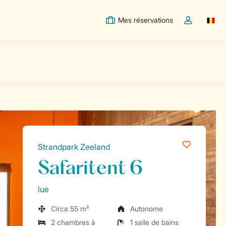
Mes réservations
Switc
Toggle the m
Strandpark Zeeland
Safaritent 6
lue
Circa 55 m²
Autonome
2 chambres à
1 salle de bains