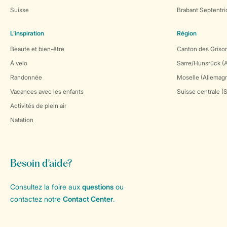
Suisse
Brabant Septentri
L’inspiration
Région
Beaute et bien-être
Canton des Grison
Á velo
Sarre/Hunsrück (
Randonnée
Moselle (Allemag
Vacances avec les enfants
Suisse centrale (
Activités de plein air
Natation
Besoin d’aide?
Consultez la foire aux
questions
ou
contactez notre
Contact Center
.