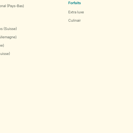
Forfaits
onal (Pays-Bas)
Extra luxe
Culinair
s (Suisse)
Allemagne)
ne)
Suisse)