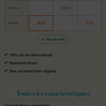
1.002
3 nuits
-
-
805
775
4 nuits
-
Plus de nuits
Toutes
les caractéristiques
Informations générales