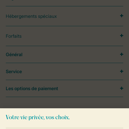
Hébergements spéciaux
Forfaits
Général
Service
Les options de paiement
Besoin d’aide?
Consultez la foire aux
questions
ou