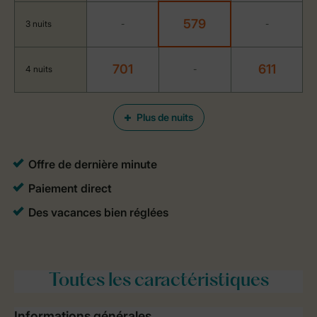
579
3 nuits
-
-
701
611
4 nuits
-
Plus de nuits
Toutes
les caractéristiques
Informations générales