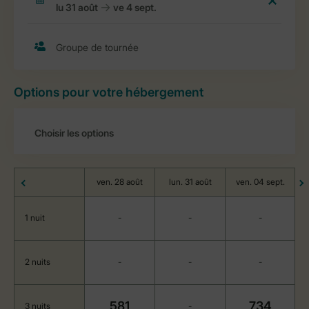
Options pour votre hébergement
ven. 28 août
lun. 31 août
ven. 04 sept.
1 nuit
-
-
-
2 nuits
-
-
-
581
734
3 nuits
-