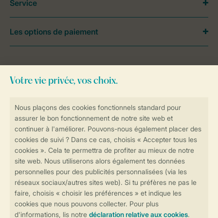
Service
Les options de paiement
Besoin d’aide?
Consultez la foire aux
questions
ou
contactez notre
Contact Center
.
Réservations en ligne rapides et sécurisées
Transmission sécurisée des données
Paiement sécurisé