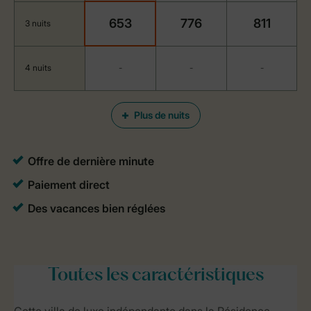
653
776
811
3 nuits
4 nuits
-
-
-
Plus de nuits
Toutes
les caractéristiques