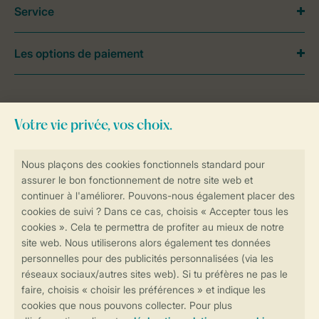
Service
Les options de paiement
Besoin d’aide?
Consultez la foire aux
questions
ou
contactez notre
Contact Center
.
Réservations en ligne rapides et sécurisées
Transmission sécurisée des données
Paiement sécurisé