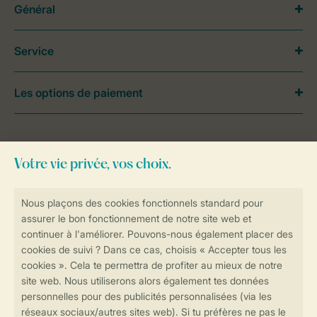
Général
Service
Les options de paiement
Besoin d’aide?
Consultez la foire aux
questions
ou
contactez notre
Contact Center
.
Réservations en ligne rapides et sécurisées
Transmission sécurisée des données