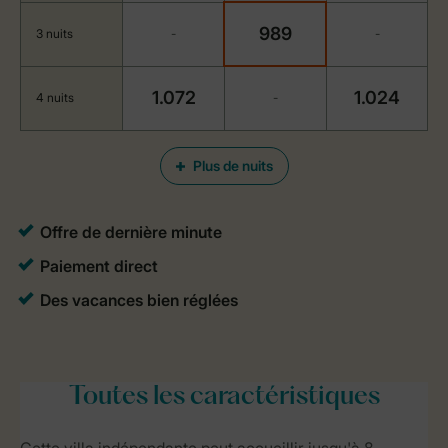
989
3 nuits
-
-
1.072
1.024
4 nuits
-
Plus de nuits
Toutes
les caractéristiques