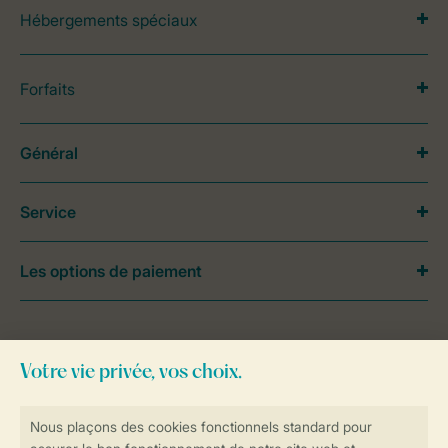
Hébergements spéciaux
Forfaits
Général
Service
Les options de paiement
Besoin d’aide?
Consultez la foire aux
questions
ou
contactez notre
Contact Center
.