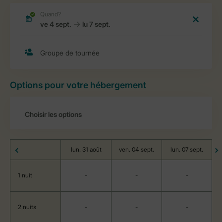
Options pour votre hébergement
lun. 31 août
ven. 04 sept.
lun. 07 sept.
1 nuit
-
-
-
2 nuits
-
-
-