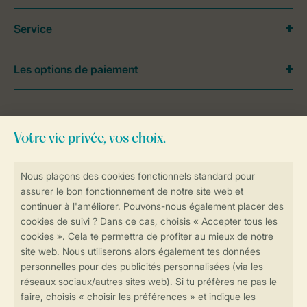
Service
Les options de paiement
Besoin d’aide?
Consultez la foire aux
questions
ou
contactez notre
Contact Center
.
Réservations en ligne rapides et sécurisées
Transmission sécurisée des données
Paiement sécurisé