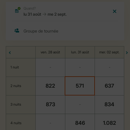
ven. 28 août
lun. 31 août
mer. 02 sept.
1 nuit
-
-
-
822
571
637
2 nuits
873
834
3 nuits
-
846
1.082
4 nuits
-