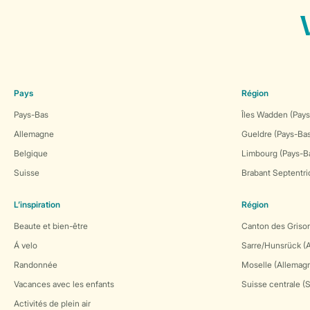
Pays
Région
Pays-Bas
Îles Wadden (Pays
Allemagne
Gueldre (Pays-Ba
Belgique
Limbourg (Pays-B
Suisse
Brabant Septentri
L’inspiration
Région
Beaute et bien-être
Canton des Grison
Á velo
Sarre/Hunsrück (
Randonnée
Moselle (Allemag
Vacances avec les enfants
Suisse centrale (
Activités de plein air