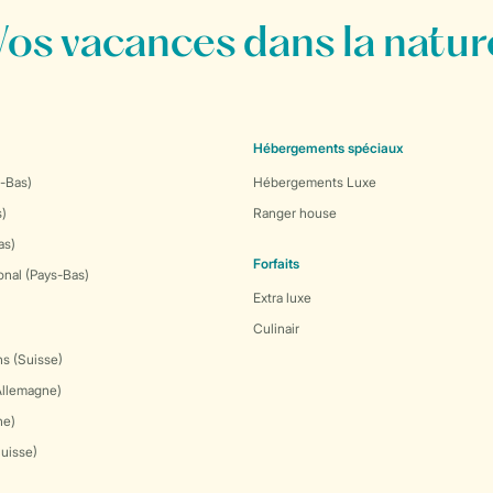
Vos vacances dans la natur
Hébergements spéciaux
-Bas)
Hébergements Luxe
s)
Ranger house
as)
Forfaits
onal (Pays-Bas)
Extra luxe
Culinair
s (Suisse)
Allemagne)
ne)
Suisse)