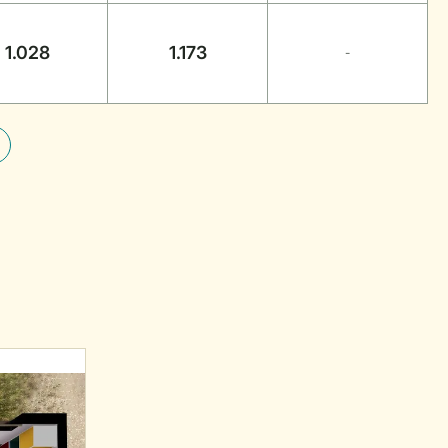
1.028
1.173
-