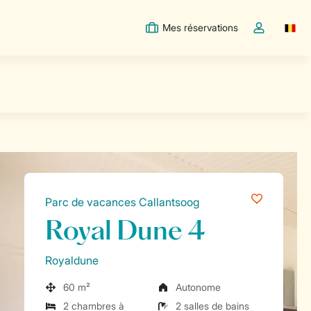
Mes réservations
Switc
Toggle the m
Parc de vacances Callantsoog
Royal Dune 4
Royaldune
60 m²
Autonome
2 chambres à
2 salles de bains