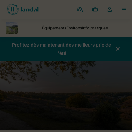
Parcs
Mes
Toggle
MEN
réservations
the
my
account
dropdown
Profitez dès maintenant des meilleurs prix de
l'été
Parcs
Parc de vacances Callantsoog
Comparaison des prix