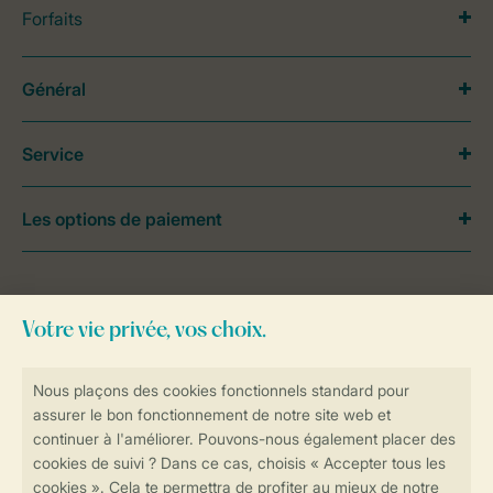
Forfaits
Général
Service
Les options de paiement
Besoin d’aide?
Consultez la foire aux
questions
ou
contactez notre
Contact Center
.