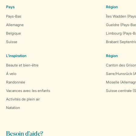
Pays
Région
Pays-Bas
Îles Wadden (Pays
Allemagne
Gueldre (Pays-Ba
Belgique
Limbourg (Pays-B
Suisse
Brabant Septentri
L’inspiration
Région
Beaute et bien-être
Canton des Grison
Á velo
Sarre/Hunsrück (
Randonnée
Moselle (Allemag
Vacances avec les enfants
Suisse centrale (
Activités de plein air
Natation
Besoin d’aide?