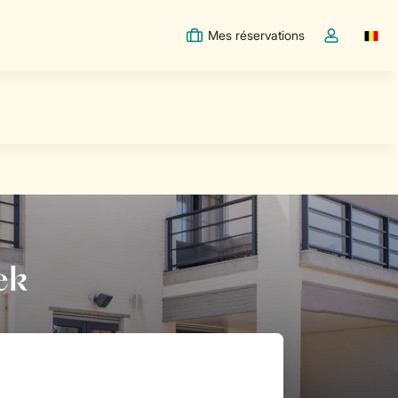
Mes réservations
Switc
Toggle the m