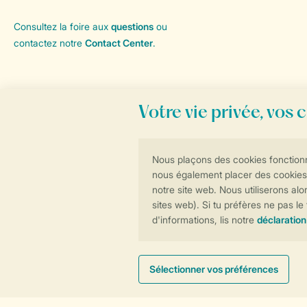
Consultez la foire aux
questions
ou
contactez notre
Contact Center
.
Général
Service
Contact
Sur Landal
Convention
Presse
Options de paiement
Réservations en ligne rapides et sécurisées