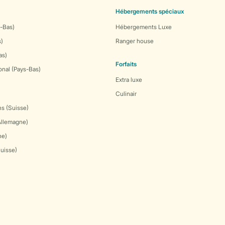
Hébergements spéciaux
-Bas)
Hébergements Luxe
s)
Ranger house
as)
Forfaits
onal (Pays-Bas)
Extra luxe
Culinair
s (Suisse)
Allemagne)
ne)
Suisse)