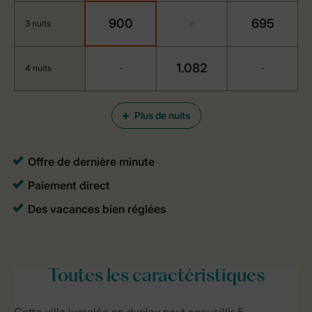
900
695
3 nuits
-
1.082
4 nuits
-
-
Plus de nuits
Toutes
les caractéristiques