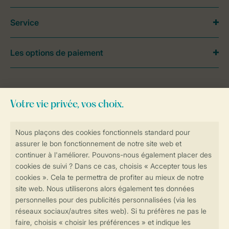
Service
Les options de paiement
Besoin d’aide?
Consultez la foire aux
questions
ou
contactez notre
Contact Center
.
Réservations en ligne rapides et sécurisées
Transmission sécurisée des données
Paiement sécurisé