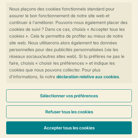
Consultez la foire aux
questions
ou
contactez notre
Contact Center
.
Réservations en ligne rapides et sécurisées
Transmission sécurisée des données
Paiement sécurisé
Contrôle de votre vie privée
Plus d’infos et préférences
Conditions générales
Privée
Cookies et bannières
© 2026 Landal