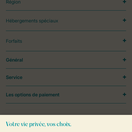
Région
Hébergements spéciaux
Forfaits
Général
Service
Les options de paiement
Besoin d’aide?