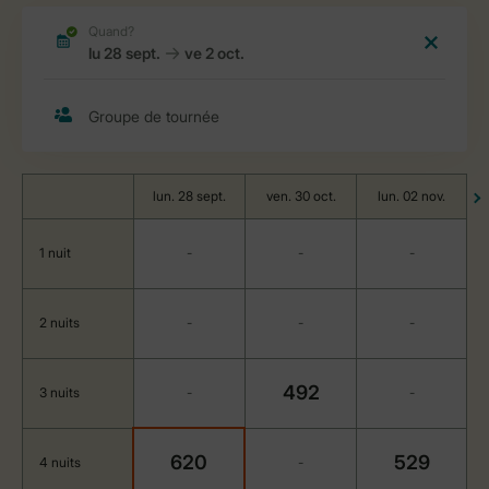
lun. 28 sept.
ven. 30 oct.
lun. 02 nov.
1 nuit
-
-
-
2 nuits
-
-
-
492
3 nuits
-
-
620
529
4 nuits
-