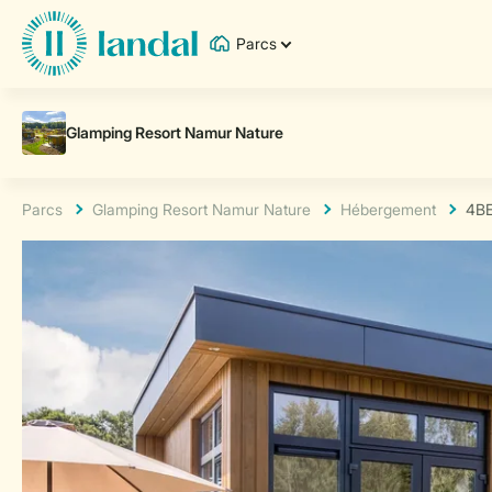
Parcs
Parcs
Glamping Resort Namur Nature
Hébergement
4BE