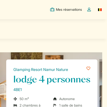
Mes réservations
Switc
Toggle the m
Glamping Resort Namur Nature
lodge 4 personnes
4BE1
50 m²
Autonome
2 chambres à
1 salle de bains