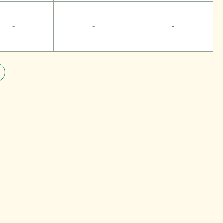
-
-
-