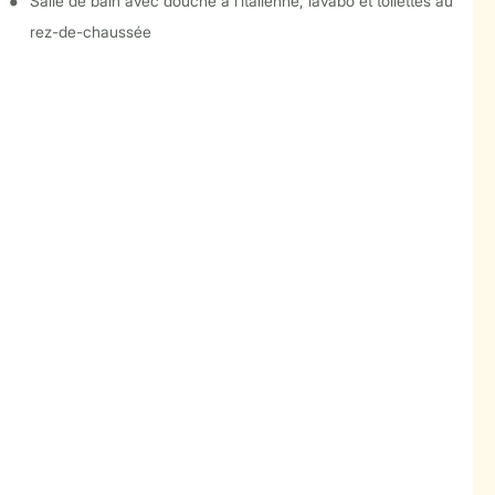
Salle de bain avec douche à l’italienne, lavabo et toilettes au
rez-de-chaussée