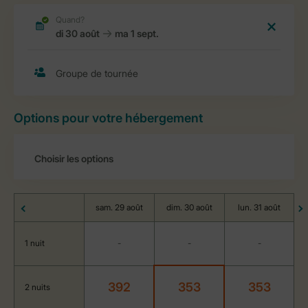
Options pour votre hébergement
sam. 29 août
dim. 30 août
lun. 31 août
1 nuit
-
-
-
392
353
353
2 nuits