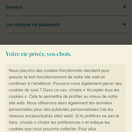
Service
Les options de paiement
Besoin d’aide?
Consultez la foire aux
questions
ou
contactez notre
Contact Center
.
Réservations en ligne rapides et sécurisées
Transmission sécurisée des données
Paiement sécurisé