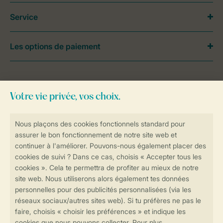
Service
Les options de paiement
Besoin d’aide?
Consultez la foire aux
questions
ou
contactez notre
Contact Center
.
Réservations en ligne rapides et sécurisées
Transmission sécurisée des données
Paiement sécurisé