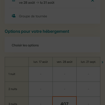
Options pour votre hébergement
lun. 17 août
ven. 28 août
lun. 21 sept.
1 nuit
-
-
-
2 nuits
-
-
-
407
3 nuits
-
-