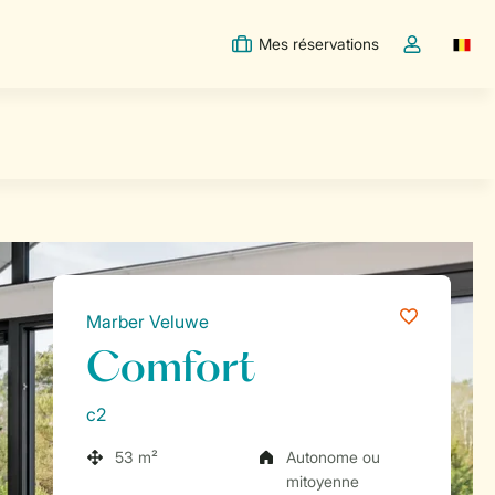
Mes réservations
Switc
Toggle the m
Marber Veluwe
Comfort
c2
53 m²
Autonome ou
mitoyenne