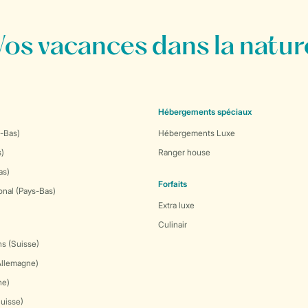
Vos vacances dans la natur
Hébergements spéciaux
-Bas)
Hébergements Luxe
s)
Ranger house
as)
Forfaits
onal (Pays-Bas)
Extra luxe
Culinair
s (Suisse)
Allemagne)
ne)
Suisse)