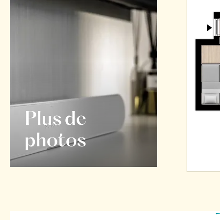
Plus de
photos