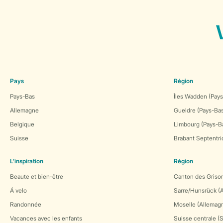
Pays
Région
Pays-Bas
Îles Wadden (Pays
Allemagne
Gueldre (Pays-Ba
Belgique
Limbourg (Pays-B
Suisse
Brabant Septentri
L’inspiration
Région
Beaute et bien-être
Canton des Grison
Á velo
Sarre/Hunsrück (
Randonnée
Moselle (Allemag
Vacances avec les enfants
Suisse centrale (