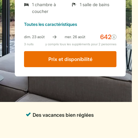
1 chambre à
1 salle de bains
coucher
Toutes
les caractéristiques
Prix ​​et disponibilité