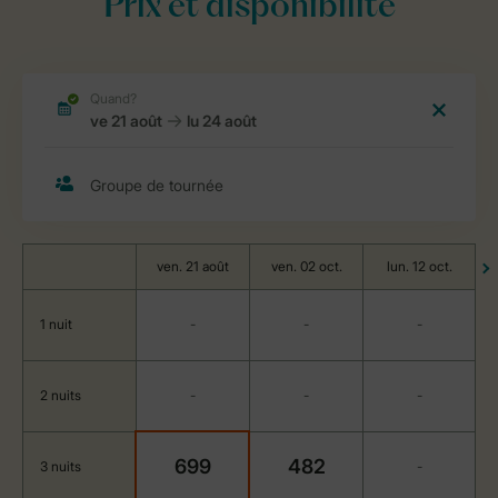
Prix et disponibilité
ven. 21 août
ven. 02 oct.
lun. 12 oct.
1 nuit
-
-
-
2 nuits
-
-
-
699
482
3 nuits
-