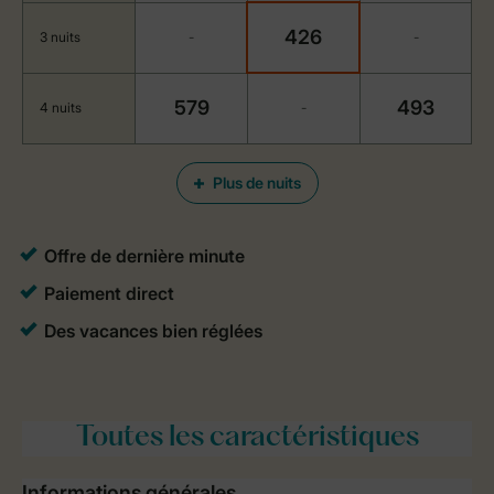
426
3 nuits
-
-
579
493
4 nuits
-
Plus de nuits
Toutes
les caractéristiques
Informations générales