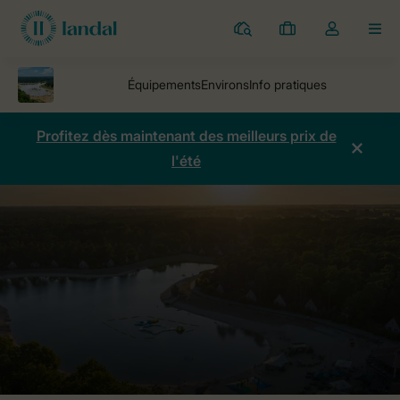
Parcs
Mes
Toggle
MEN
réservations
the
my
account
dropdown
Profitez dès maintenant des meilleurs prix de
l'été
Parcs
Village de Vacance Landgoed 't Loo
Comparaison des prix