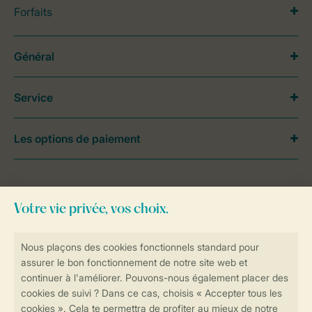
Forfaits
Général
Service
Les options de paiement
Besoin d’aide?
Consultez la foire aux
questions
ou
contactez notre
Contact Center
.