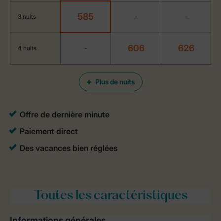
585
3 nuits
-
-
606
626
4 nuits
-
Plus de nuits
Toutes
les caractéristiques
Informations générales