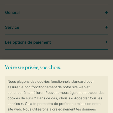
Général
Service
Les options de paiement
Besoin d’aide?
Consultez la foire aux
questions
ou
contactez notre
Contact Center
.
Réservations en ligne rapides et sécurisées