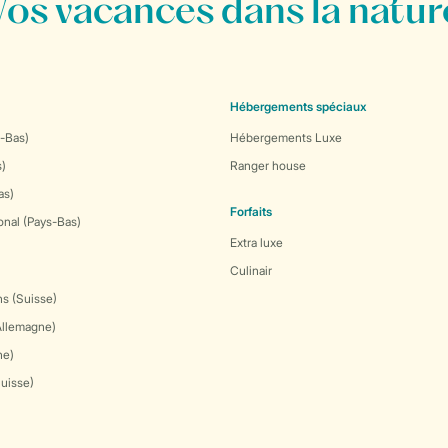
Vos vacances dans la natur
Hébergements spéciaux
-Bas)
Hébergements Luxe
s)
Ranger house
as)
Forfaits
onal (Pays-Bas)
Extra luxe
Culinair
s (Suisse)
Allemagne)
ne)
Suisse)