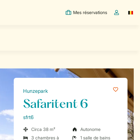
Mes réservations
Switc
Toggle the m
Hunzepark
Safaritent 6
sfrt6
Circa 38 m²
Autonome
3 chambres à
1 salle de bains