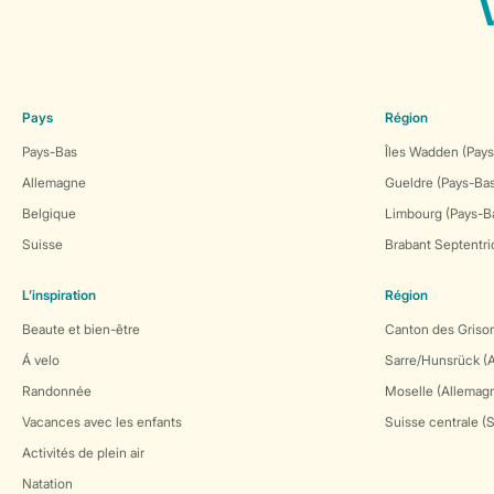
Pays
Région
Pays-Bas
Îles Wadden (Pays
Allemagne
Gueldre (Pays-Ba
Belgique
Limbourg (Pays-B
Suisse
Brabant Septentri
L’inspiration
Région
Beaute et bien-être
Canton des Grison
Á velo
Sarre/Hunsrück (
Randonnée
Moselle (Allemag
Vacances avec les enfants
Suisse centrale (
Activités de plein air
Natation