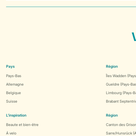
Pays
Région
Pays-Bas
Îles Wadden (Pays
Allemagne
Gueldre (Pays-Ba
Belgique
Limbourg (Pays-B
Suisse
Brabant Septentri
L’inspiration
Région
Beaute et bien-être
Canton des Grison
Á velo
Sarre/Hunsrück (