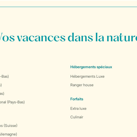
Vos vacances dans la natur
Hébergements spéciaux
-Bas)
Hébergements Luxe
s)
Ranger house
as)
Forfaits
onal (Pays-Bas)
Extra luxe
Culinair
s (Suisse)
Allemagne)