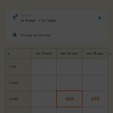
lun. 31 août
ven. 04 sept.
ven. 18 sept.
1 nuit
-
-
-
2 nuits
-
-
-
468
458
3 nuits
-