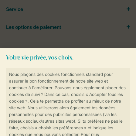
Service
Les options de paiement
Besoin d’aide?
Consultez la foire aux
questions
ou
contactez notre
Contact Center
.
Réservations en ligne rapides et sécurisées
Transmission sécurisée des données
Paiement sécurisé