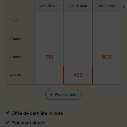
ven. 28 août
lun. 31 août
ven. 11 sept.
1 nuit
-
-
-
2 nuits
-
-
-
718
508
3 nuits
-
459
4 nuits
-
-
Plus de nuits