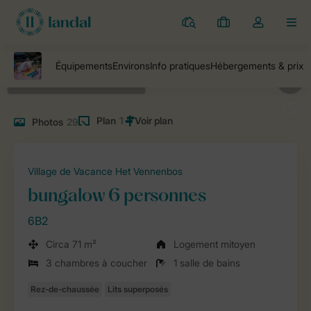
Parcs
Mes
Toggle
MEN
réservations
the
my
account
dropdown
Plan
1
Photos
29
Village de Vacance Het Vennenbos
bungalow 6 personnes
6B2
Circa 71 m²
Logement mitoyen
3 chambres à coucher
1 salle de bains