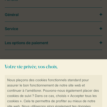
Général
Service
Les options de paiement
Besoin d’aide?
Consultez la foire aux
questions
ou
contactez notre
Contact Center
.
Réservations en ligne rapides et sécurisées