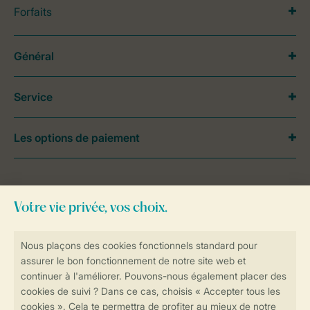
Forfaits
Général
Service
Les options de paiement
Besoin d’aide?
Consultez la foire aux
questions
ou
contactez notre
Contact Center
.