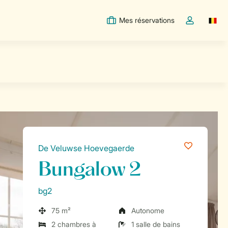
Mes réservations
Switc
Toggle the m
De Veluwse Hoevegaerde
Bungalow 2
bg2
75 m²
Autonome
2 chambres à
1 salle de bains