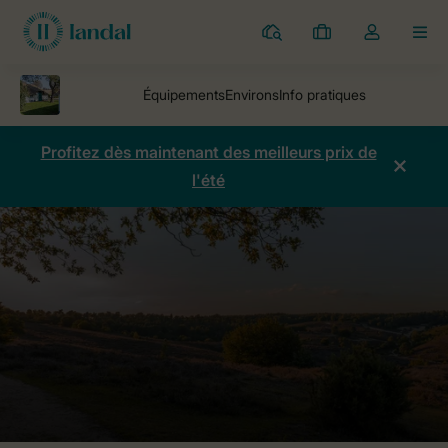
Parcs
Mes
Toggle
MEN
réservations
the
my
account
dropdown
Profitez dès maintenant des meilleurs prix de
l'été
Parcs
De Veluwse Hoevegaerde
Comparaison des prix