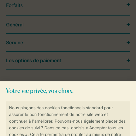
Forfaits
Général
Service
Les options de paiement
Besoin d’aide?
Consultez la foire aux
questions
ou
contactez notre
Contact Center
.