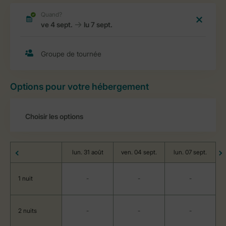
Options pour votre hébergement
lun. 31 août
ven. 04 sept.
lun. 07 sept.
1 nuit
-
-
-
2 nuits
-
-
-