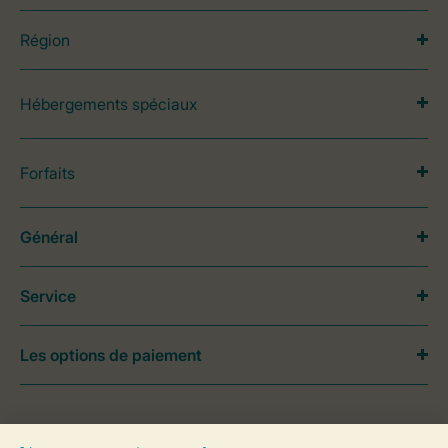
Région
Hébergements spéciaux
Forfaits
Général
Service
Les options de paiement
Besoin d’aide?