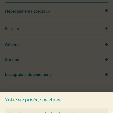
Hébergements spéciaux
Forfaits
Général
Service
Les options de paiement
Besoin d’aide?
Consultez la foire aux
questions
ou
contactez notre
Contact Center
.