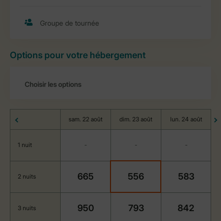
Options pour votre hébergement
sam. 22 août
dim. 23 août
lun. 24 août
1 nuit
-
-
-
665
556
583
2 nuits
950
793
842
3 nuits